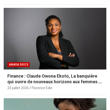
ANAYA DOCS
Finance : Claude Owona Ekoto, La banquière
qui ouvre de nouveaux horizons aux femmes et
aux PME africaines
23 juillet 2026
Florence Edie