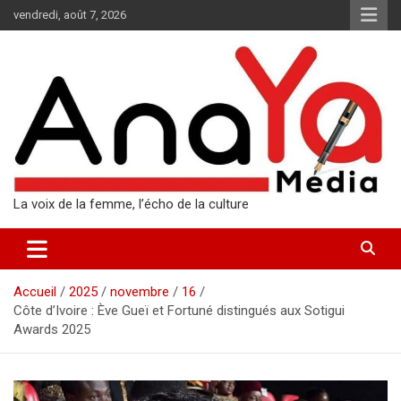
Aller
vendredi, août 7, 2026
au
contenu
La voix de la femme, l’écho de la culture
Accueil
2025
novembre
16
Côte d’Ivoire : Ève Gueï et Fortuné distingués aux Sotigui
Awards 2025