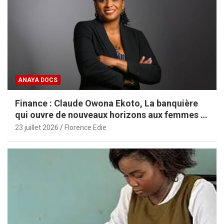
ANAYA DOCS
Finance : Claude Owona Ekoto, La banquière
qui ouvre de nouveaux horizons aux femmes et
aux PME africaines
23 juillet 2026
Florence Edie