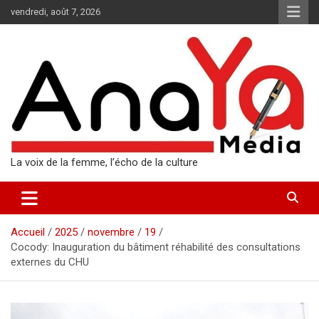
Aller
vendredi, août 7, 2026
au
contenu
La voix de la femme, l’écho de la culture
Accueil
2025
novembre
19
Cocody: Inauguration du bâtiment réhabilité des consultations
externes du CHU