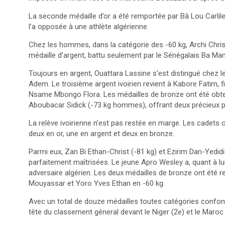
La seconde médaille d’or a été remportée par Bâ Lou Carlile
l’a opposée à une athlète algérienne.
Chez les hommes, dans la catégorie des -60 kg, Archi Chri
médaille d’argent, battu seulement par le Sénégalais Ba Ma
Toujours en argent, Ouattara Lassine s’est distingué chez le
Adem. Le troisième argent ivoirien revient à Kabore Fatim, fi
Nsame Mbongo Flora. Les médailles de bronze ont été obt
Aboubacar Sidick (-73 kg hommes), offrant deux précieux p
La relève ivoirienne n’est pas restée en marge. Les cadets o
deux en or, une en argent et deux en bronze.
Parmi eux, Zan Bi Ethan-Christ (-81 kg) et Ezirim Dan-Yedidi
parfaitement maîtrisées. Le jeune Apro Wesley a, quant à lu
adversaire algérien. Les deux médailles de bronze ont ét
Mouyassar et Yoro Yves Ethan en -60 kg.
Avec un total de douze médailles toutes catégories confondu
tête du classement géneral devant le Niger (2e) et le Maroc 