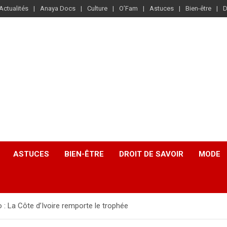
Actualités
Anaya Docs
Culture
O’Fam
Astuces
Bien-être
D
ASTUCES
BIEN-ÊTRE
DROIT DE SAVOIR
MODE
 : La Côte d’Ivoire remporte le trophée