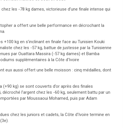
 chez les -78 kg dames, victorieuse d’une finale intense qui
stopher a offert une belle performance en décrochant la
ma.
s +100 kg en s’inclinant en finale face au Tunisien Kouki
naliste chez les -57 kg, battue de justesse par la Tunisienne
enues par Ouattara Massira (-57 kg dames) et Bamba
odiums supplémentaires à la Côte d’Ivoire
nt eux aussi offert une belle moisson : cinq médailles, dont
a (+90 kg) se sont couverts d’or après des finales
i, décroché l’argent chez les -60 kg, seulement battu par un
é remportées par Moussaoui Mohamed, puis par Adam
es chez les juniors et cadets, la Côte d’Ivoire termine en
(3e).