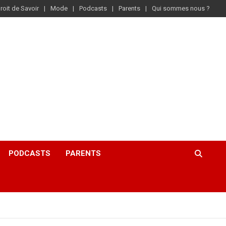
roit de Savoir
Mode
Podcasts
Parents
Qui sommes nous ?
PODCASTS
PARENTS