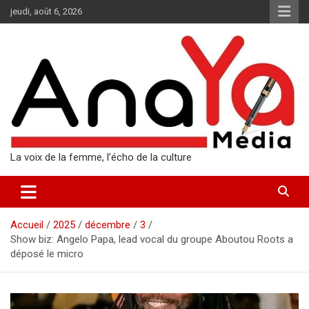
Aller
jeudi, août 6, 2026
au
contenu
La voix de la femme, l’écho de la culture
Accueil
2025
décembre
3
Show biz: Angelo Papa, lead vocal du groupe Aboutou Roots a
déposé le micro