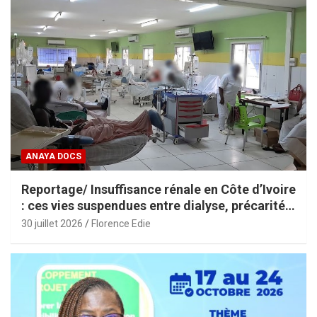
ANAYA DOCS
Reportage/ Insuffisance rénale en Côte d’Ivoire
: ces vies suspendues entre dialyse, précarité
et espoir
30 juillet 2026
Florence Edie