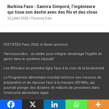
Burkina Faso : Samira Simporé, l’ingénieure
qui tisse son destin avec des fils et des clous
22 juillet 2026
Florence Edie
FESTIFÉES Paris 2026: le Benin annoncé
Yamoussoukro : un atelier pour intégrer davantage l’égalité de
genre dans le système éducatif
Les Africains en première ligne face à la crise de la biodiversité
Le Programme alimentaire mondial renforce ses mesures de
préparation et de réponse face à la menace d’El Niño, qui
pourrait plonger des dizaines de millions de personnes dans
l’insécurité alimentaire aiguë
Côte d’Ivoire : un nouvel espace pour transformer les idées des
jeunes en entreprises innovantes