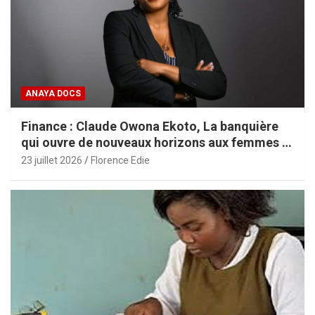
ANAYA DOCS
Finance : Claude Owona Ekoto, La banquière
qui ouvre de nouveaux horizons aux femmes et
aux PME africaines
23 juillet 2026
Florence Edie