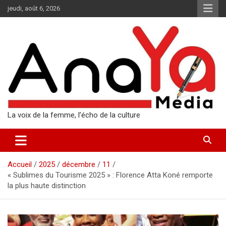
Aller
jeudi, août 6, 2026
au
contenu
La voix de la femme, l’écho de la culture
Accueil
2025
décembre
11
« Sublimes du Tourisme 2025 » : Florence Atta Koné remporte
la plus haute distinction