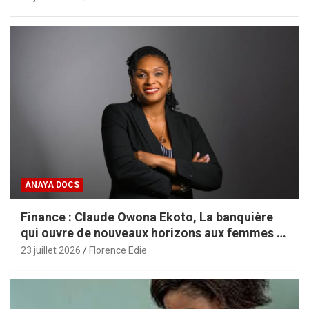
ANAYA DOCS
Finance : Claude Owona Ekoto, La banquière
qui ouvre de nouveaux horizons aux femmes et
aux PME africaines
23 juillet 2026
Florence Edie