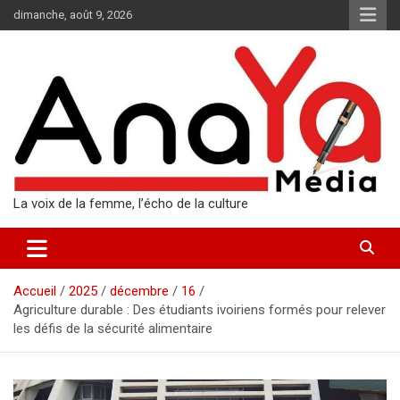
Aller
dimanche, août 9, 2026
au
contenu
La voix de la femme, l’écho de la culture
Accueil
2025
décembre
16
Agriculture durable : Des étudiants ivoiriens formés pour relever
les défis de la sécurité alimentaire