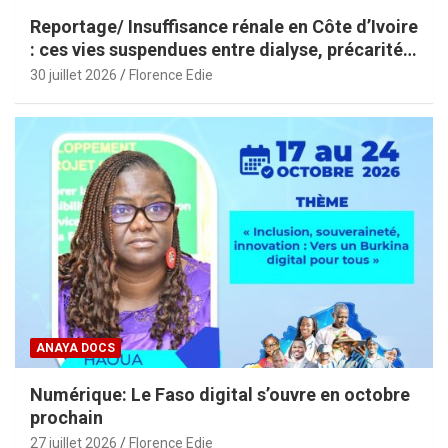
Reportage/ Insuffisance rénale en Côte d’Ivoire
: ces vies suspendues entre dialyse, précarité
et espoir
30 juillet 2026
Florence Edie
ANAYA DOCS
Numérique: Le Faso digital s’ouvre en octobre
prochain
27 juillet 2026
Florence Edie