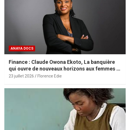
ANAYA DOCS
Finance : Claude Owona Ekoto, La banquière
qui ouvre de nouveaux horizons aux femmes et
aux PME africaines
23 juillet 2026
Florence Edie