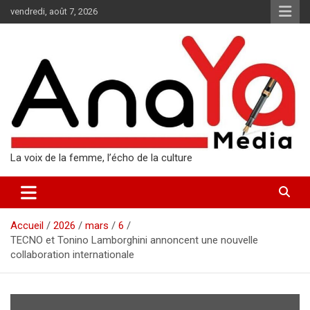
Aller
vendredi, août 7, 2026
au
contenu
La voix de la femme, l’écho de la culture
Accueil
2026
mars
6
TECNO et Tonino Lamborghini annoncent une nouvelle
collaboration internationale