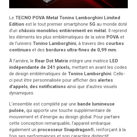
Le
TECNO POVA Metal Tonino Lamborghini Limited
Edition
est le tout premier smartphone
5G
au monde doté
d’un
châssis monobloc entièrement en métal.
Il reprend
les éléments les plus emblématiques de la série
POVA
et
de l’univers
Tonino Lamborghini
, à travers des
courbes
continues
et des
bordures ultra-fines de 0,99 mm.
À l’arrière, le
Rear Dot Matrix
intègre une matrice
LED
indépendante de 241 pixels,
mettant en avant les codes
de design emblématiques de
Tonino Lamborghini
. Celle-
ci peut être personnalisée pour afficher des
alertes
d’appels
,
des notifications
ainsi que d’autres visuels
dynamiques.
L’ensemble est complété par une
bande lumineuse
pulsée,
qui apporte une touche supplémentaire de
mouvement et d’énergie au design global. Pour parfaire
cette conception remarquable, l’appareil embarque
également un
processeur Snapdragon®
, renforçant à la
fois ses performances et son caractère distinctif.