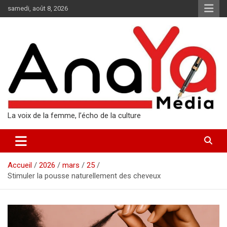
Aller
samedi, août 8, 2026
au
contenu
La voix de la femme, l’écho de la culture
Accueil
2026
mars
25
Stimuler la pousse naturellement des cheveux