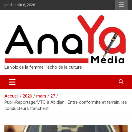
Aller
jeudi, août 6, 2026
au
contenu
La voix de la femme, l’écho de la culture
Accueil
2026
mars
27
Publi-Reportage/VTC à Abidjan : Entre conformité et terrain, les
conducteurs tranchent