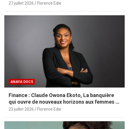
27 juillet 2026
Florence Edie
ANAYA DOCS
Finance : Claude Owona Ekoto, La banquière
qui ouvre de nouveaux horizons aux femmes et
aux PME africaines
23 juillet 2026
Florence Edie