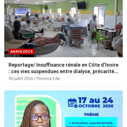
ANAYA DOCS
Reportage/ Insuffisance rénale en Côte d’Ivoire
: ces vies suspendues entre dialyse, précarité
et espoir
30 juillet 2026
Florence Edie