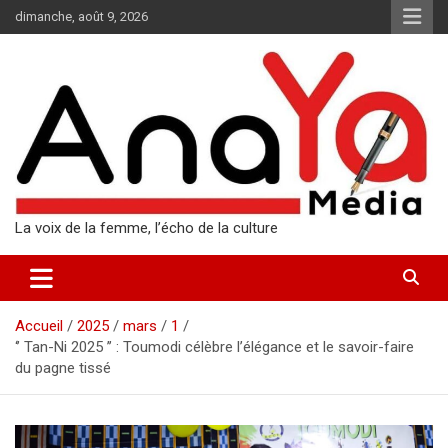
Aller
dimanche, août 9, 2026
au
contenu
La voix de la femme, l’écho de la culture
Accueil
2025
mars
1
‘’ Tan-Ni 2025 ’’ : Toumodi célèbre l’élégance et le savoir-faire
du pagne tissé