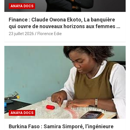
ANAYA DOCS
Finance : Claude Owona Ekoto, La banquière
qui ouvre de nouveaux horizons aux femmes et
aux PME africaines
23 juillet 2026
Florence Edie
ANAYA DOCS
Burkina Faso : Samira Simporé, l’ingénieure