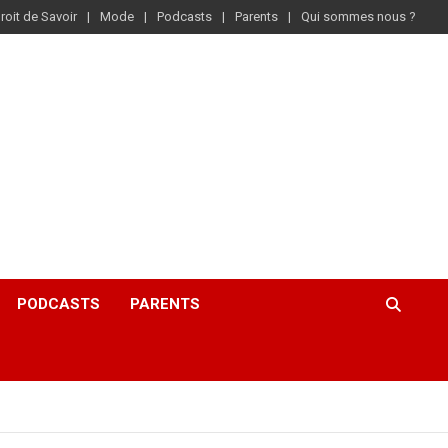
roit de Savoir
Mode
Podcasts
Parents
Qui sommes nous ?
PODCASTS
PARENTS