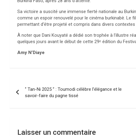
Burkina Faso, après 28 ans d’attente.
Sa victoire a suscité une immense fierté nationale au Burkin
comme un espoir renouvelé pour le cinéma burkinabè. Le film
permettant d’être projeté et compris dans divers contextes 
À noter que Dani Kouyaté a dédié son trophée à l’illustre ré
quelques jours avant le début de cette 29ᵉ édition du Festi
Amy N’Diaye
Navigation
‘’ Tan-Ni 2025 ’’ : Toumodi célèbre l’élégance et le
de
savoir-faire du pagne tissé
l’article
Laisser un commentaire