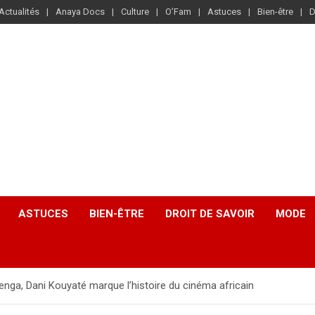
Actualités
Anaya Docs
Culture
O’Fam
Astuces
Bien-être
D
ASTUCES
BIEN-ÊTRE
DROIT DE SAVOIR
MODE
nga, Dani Kouyaté marque l’histoire du cinéma africain