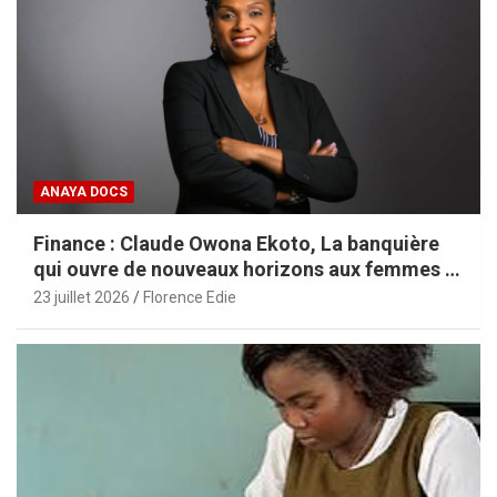
ANAYA DOCS
Finance : Claude Owona Ekoto, La banquière
qui ouvre de nouveaux horizons aux femmes et
aux PME africaines
23 juillet 2026
Florence Edie