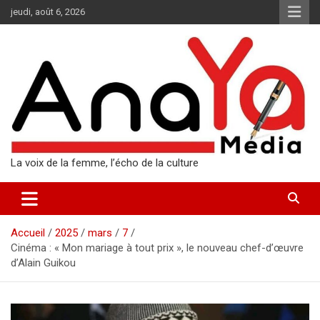
Aller
jeudi, août 6, 2026
au
contenu
La voix de la femme, l’écho de la culture
Accueil
2025
mars
7
Cinéma : « Mon mariage à tout prix », le nouveau chef-d’œuvre
d’Alain Guikou