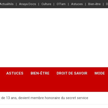
Actualités
Anaya Docs
Culture
O’Fam
Astuces
Bien-être
D
ASTUCES
BIEN-ÊTRE
DROIT DE SAVOIR
MODE
nt de 13 ans, devient membre honoraire du secret service