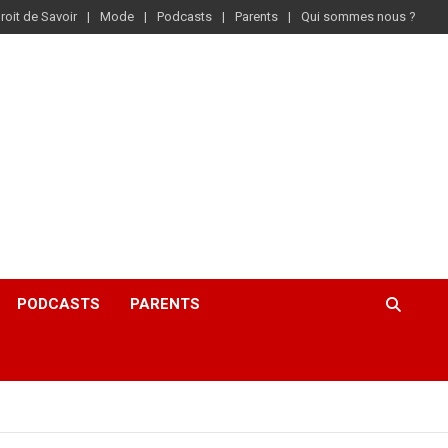
roit de Savoir
Mode
Podcasts
Parents
Qui sommes nous ?
PODCASTS
PARENTS