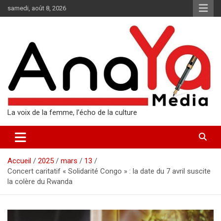
Aller
samedi, août 8, 2026
au
contenu
La voix de la femme, l’écho de la culture
Accueil
2025
mars
13
Concert caritatif « Solidarité Congo » : la date du 7 avril suscite
la colère du Rwanda