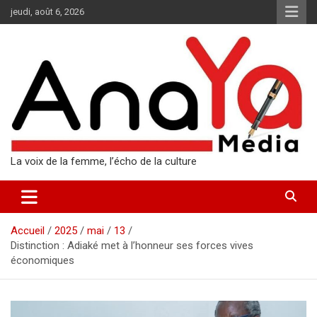
Aller
jeudi, août 6, 2026
au
contenu
La voix de la femme, l’écho de la culture
Accueil
2025
mai
13
Distinction : Adiaké met à l’honneur ses forces vives
économiques