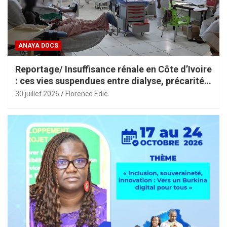
ANAYA DOCS
Reportage/ Insuffisance rénale en Côte d’Ivoire
: ces vies suspendues entre dialyse, précarité
et espoir
30 juillet 2026
Florence Edie