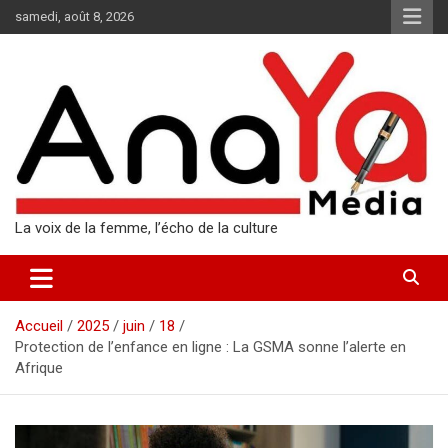
Aller
samedi, août 8, 2026
au
contenu
La voix de la femme, l’écho de la culture
Accueil
2025
juin
18
Protection de l’enfance en ligne : La GSMA sonne l’alerte en
Afrique