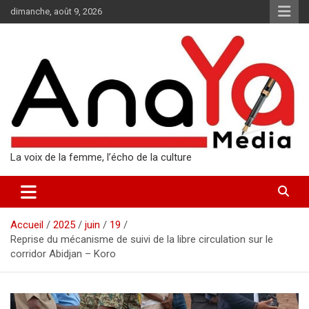
Aller
dimanche, août 9, 2026
au
contenu
La voix de la femme, l’écho de la culture
Accueil
2025
juin
19
Reprise du mécanisme de suivi de la libre circulation sur le
corridor Abidjan – Koro