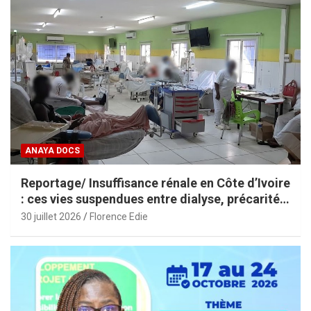
ANAYA DOCS
Reportage/ Insuffisance rénale en Côte d’Ivoire
: ces vies suspendues entre dialyse, précarité
et espoir
30 juillet 2026
Florence Edie