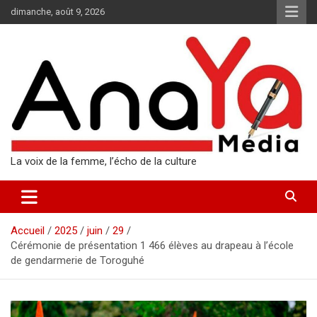
Aller
dimanche, août 9, 2026
au
contenu
La voix de la femme, l’écho de la culture
Accueil
2025
juin
29
Cérémonie de présentation 1 466 élèves au drapeau à l’école
de gendarmerie de Toroguhé