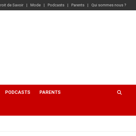
roit de Savoir
Mode
Podcasts
Parents
Qui sommes nous ?
PODCASTS
PARENTS