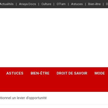
Actualités
Anaya Docs
Culture
O’Fam
Astuces
Bien-être
D
ASTUCES
BIEN-ÊTRE
DROIT DE SAVOIR
MODE
ditionnel un levier d’opportunité