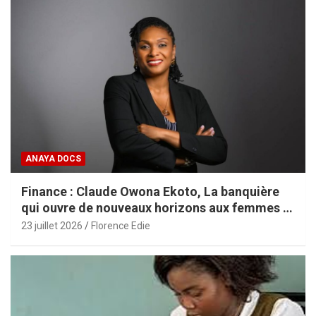
ANAYA DOCS
Finance : Claude Owona Ekoto, La banquière
qui ouvre de nouveaux horizons aux femmes et
aux PME africaines
23 juillet 2026
Florence Edie