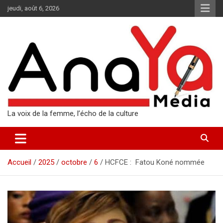
Aller
jeudi, août 6, 2026
au
contenu
La voix de la femme, l’écho de la culture
Accueil
2025
octobre
6
HCFCE : Fatou Koné nommée