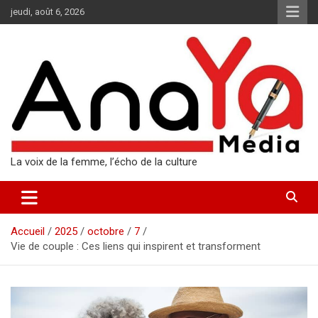
Aller
jeudi, août 6, 2026
au
contenu
La voix de la femme, l’écho de la culture
Accueil
2025
octobre
7
Vie de couple : Ces liens qui inspirent et transforment