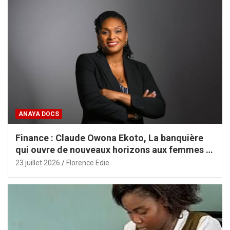
ANAYA DOCS
Finance : Claude Owona Ekoto, La banquière
qui ouvre de nouveaux horizons aux femmes et
aux PME africaines
23 juillet 2026
Florence Edie