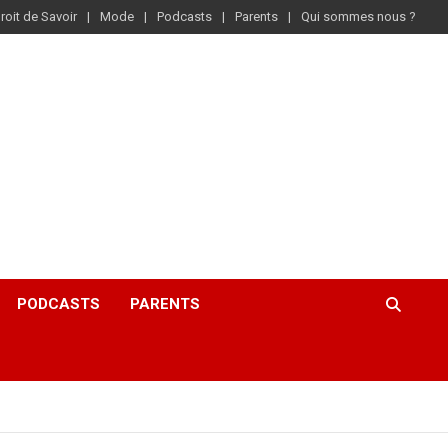
roit de Savoir
Mode
Podcasts
Parents
Qui sommes nous ?
PODCASTS
PARENTS