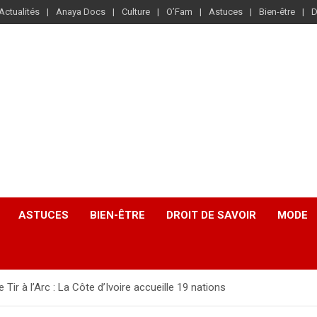
Actualités
Anaya Docs
Culture
O’Fam
Astuces
Bien-être
D
ASTUCES
BIEN-ÊTRE
DROIT DE SAVOIR
MODE
ir à l’Arc : La Côte d’Ivoire accueille 19 nations