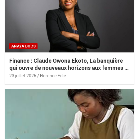
ANAYA DOCS
Finance : Claude Owona Ekoto, La banquière
qui ouvre de nouveaux horizons aux femmes et
aux PME africaines
23 juillet 2026
Florence Edie