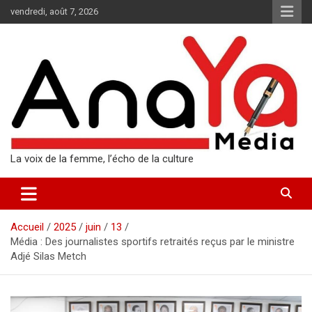
Aller
vendredi, août 7, 2026
au
contenu
La voix de la femme, l’écho de la culture
Accueil
2025
juin
13
Média : Des journalistes sportifs retraités reçus par le ministre
Adjé Silas Metch