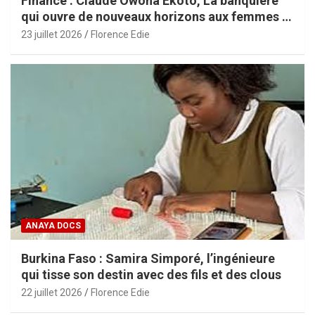
Finance : Claude Owona Ekoto, La banquière
qui ouvre de nouveaux horizons aux femmes et
aux PME africaines
23 juillet 2026
Florence Edie
ANAYA DOCS
Burkina Faso : Samira Simporé, l’ingénieure
qui tisse son destin avec des fils et des clous
22 juillet 2026
Florence Edie