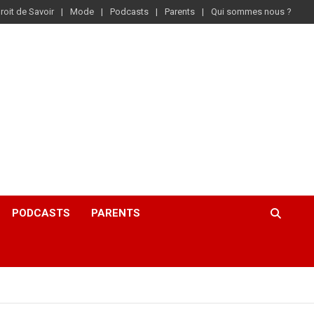
roit de Savoir
Mode
Podcasts
Parents
Qui sommes nous ?
PODCASTS
PARENTS