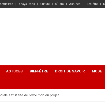
Actualités
Anaya Docs
Culture
O’Fam
Astuces
Bien-être
D
ASTUCES
BIEN-ÊTRE
DROIT DE SAVOIR
MODE
le satisfaite de l’évolution du projet