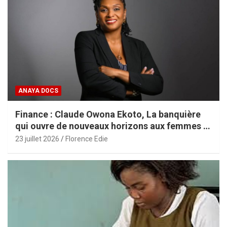
ANAYA DOCS
Finance : Claude Owona Ekoto, La banquière
qui ouvre de nouveaux horizons aux femmes et
aux PME africaines
23 juillet 2026
Florence Edie