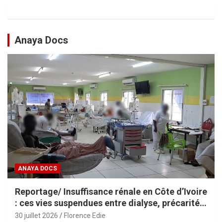
Anaya Docs
ANAYA DOCS
Reportage/ Insuffisance rénale en Côte d’Ivoire
: ces vies suspendues entre dialyse, précarité
et espoir
30 juillet 2026
Florence Edie