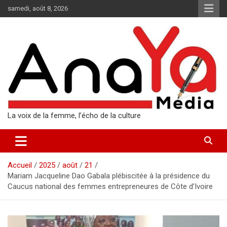
Aller
samedi, août 8, 2026
au
contenu
La voix de la femme, l’écho de la culture
Accueil
2025
août
21
Mariam Jacqueline Dao Gabala plébiscitée à la présidence du
Caucus national des femmes entrepreneures de Côte d’Ivoire